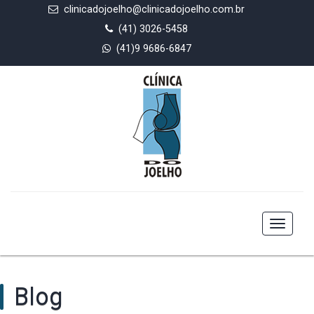
clinicadojoelho@clinicadojoelho.com.br
(41) 3026-5458
(41)9 9686-6847
Toggle
navigat
Blog