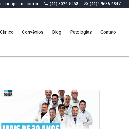
inicadojoelho.com.br
(41) 3026-5458
(41)9 9686-6847
Clínico
Convênios
Blog
Patologias
Contato