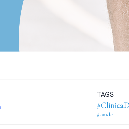
TAGS
#ClinicaD
#saude