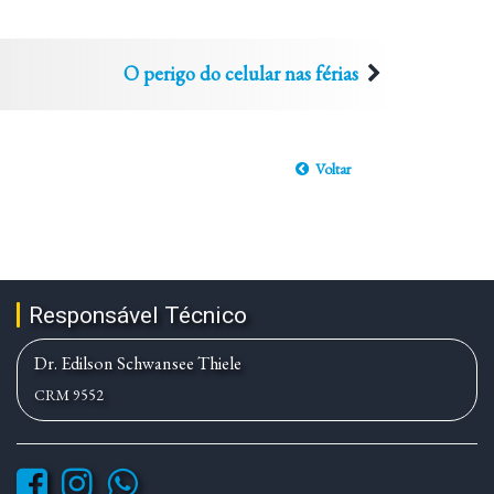
O perigo do celular nas férias
Voltar
Responsável Técnico
Dr. Edilson Schwansee Thiele
CRM 9552