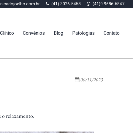
inicadojoelho.com.br
(41) 3026-5458
(41)9 9686-6847
Clínico
Convênios
Blog
Patologias
Contato
06/11/2023
 o relaxamento.