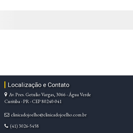
Localização e Contato
Av. Pres. Getulio Vargas, 3066 - Água Verde
Curitiba - PR - CEP 80240-041
clinicadojoelho@clinicadojoelho.com.br
(41) 3026-5458