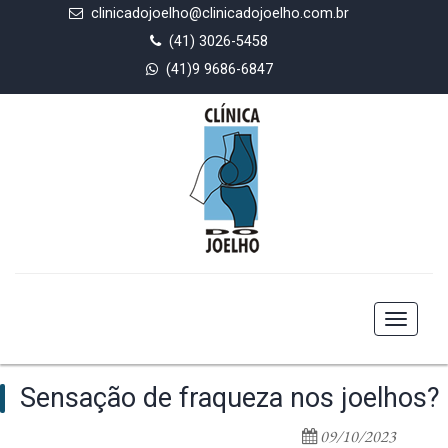
clinicadojoelho@clinicadojoelho.com.br
(41) 3026-5458
(41)9 9686-6847
Toggle
navigat
Sensação de fraqueza nos joelhos?
09/10/2023