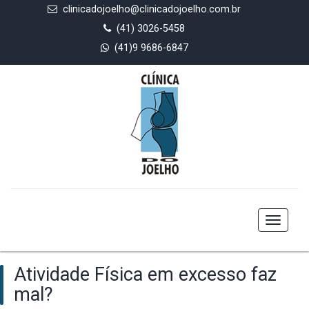
clinicadojoelho@clinicadojoelho.com.br
(41) 3026-5458
(41)9 9686-6847
Toggle
navigat
Atividade Física em excesso faz
mal?