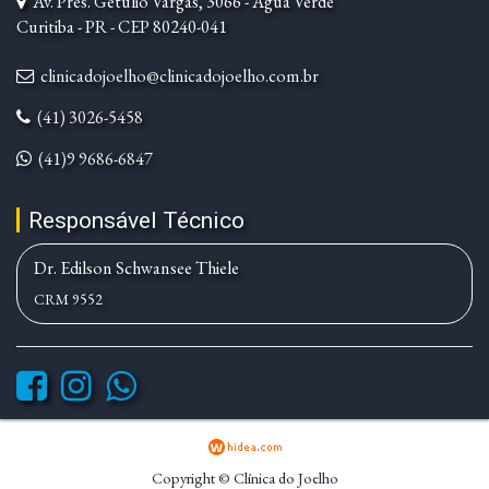
Av. Pres. Getulio Vargas, 3066 - Água Verde
Curitiba - PR - CEP 80240-041
clinicadojoelho@clinicadojoelho.com.br
(41) 3026-5458
(41)9 9686-6847
Responsável Técnico
Dr. Edilson Schwansee Thiele
CRM 9552
Copyright © Clínica do Joelho