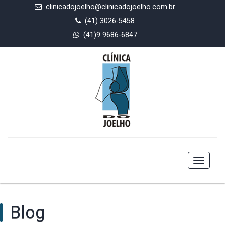
clinicadojoelho@clinicadojoelho.com.br
(41) 3026-5458
(41)9 9686-6847
Toggle
navigat
Blog