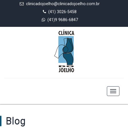
clinicadojoelho@clinicadojoelho.com.br
(41) 3026-5458
(41)9 9686-6847
Toggle
navigat
Blog