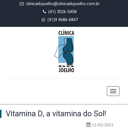
clinicadojoelho@clinicadojoelho.com.br
(41) 3026-5458
(41)9 9686-6847
Toggle
navigat
Vitamina D, a vitamina do Sol!
11/02/2021