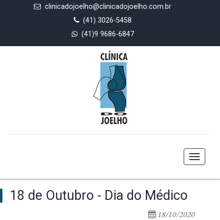
clinicadojoelho@clinicadojoelho.com.br
(41) 3026-5458
(41)9 9686-6847
Toggle
navigat
18 de Outubro - Dia do Médico
18/10/2020