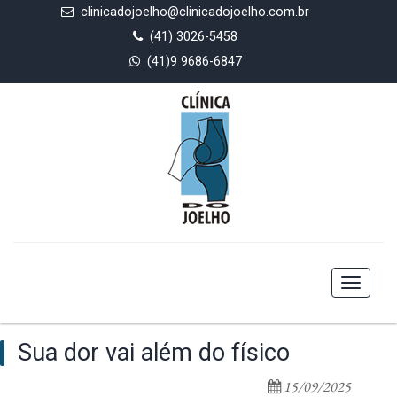
clinicadojoelho@clinicadojoelho.com.br
(41) 3026-5458
(41)9 9686-6847
Toggle
navigat
Sua dor vai além do físico
15/09/2025