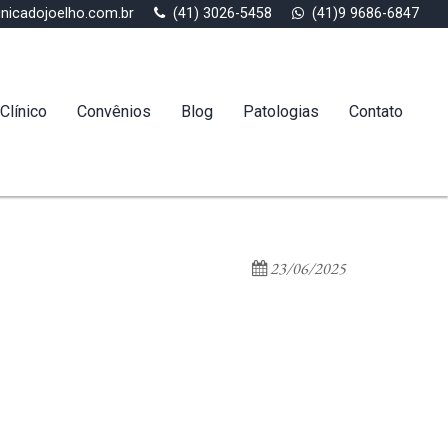
inicadojoelho.com.br
(41) 3026-5458
(41)9 9686-6847
Clínico
Convênios
Blog
Patologias
Contato
23/06/2025