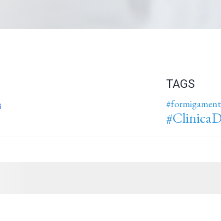
TAGS
#formigamen
#ClinicaD