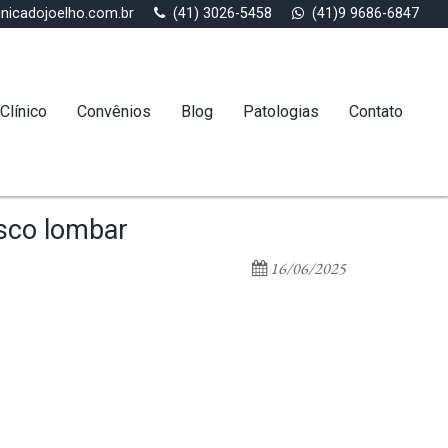
inicadojoelho.com.br
(41) 3026-5458
(41)9 9686-6847
Clínico
Convênios
Blog
Patologias
Contato
isco lombar
16/06/2025