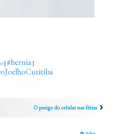
#hernia
to
|
|
oJoelhoCuritiba
O perigo do celular nas férias
Voltar