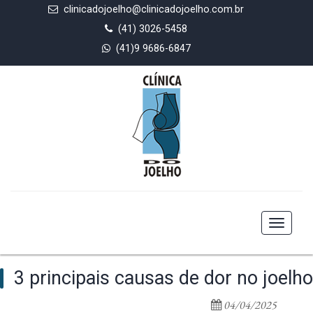
clinicadojoelho@clinicadojoelho.com.br
(41) 3026-5458
(41)9 9686-6847
Toggle
navigat
3 principais causas de dor no joelho
04/04/2025