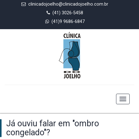
clinicadojoelho@clinicadojoelho.com.br
(41) 3026-5458
(41)9 9686-6847
Toggle
navigat
Já ouviu falar em "ombro
congelado"?