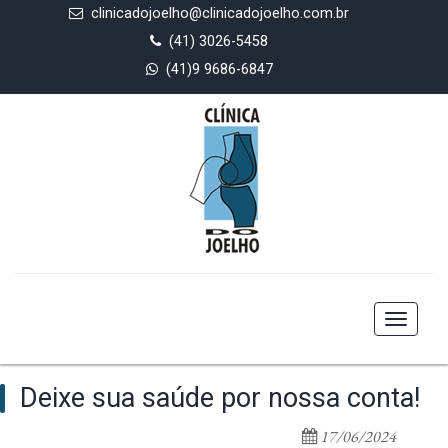
clinicadojoelho@clinicadojoelho.com.br
(41) 3026-5458
(41)9 9686-6847
Toggle
navigat
Deixe sua saúde por nossa conta!
17/06/2024