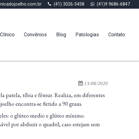
inicadojoelho.com.br
(41) 3026-5458
(41)9 9686-6847
Clínico
Convênios
Blog
Patologias
Contato
13/08/2020
 patela, tíbia e fêmur. Realiza, em diferentes
oelho encontra-se fletido a 90 graus.
eles: o glúteo medio e glúteo mínimo.
ável por abduzir o quadril; caso estejam sem