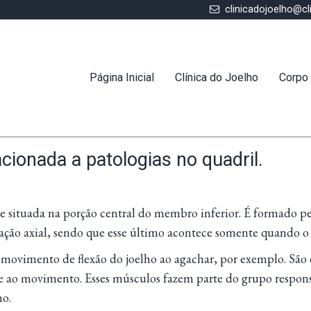
clinicadojoelho@cl
Página Inicial
Clínica do Joelho
Corpo 
acionada a patologias no quadril.
 situada na porção central do membro inferior. É formado pela
ação axial, sendo que esse último acontece somente quando o j
o movimento de flexão do joelho ao agachar, por exemplo. São 
de ao movimento. Esses músculos fazem parte do grupo respons
ho.