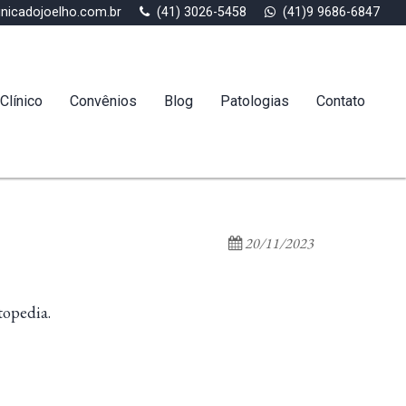
inicadojoelho.com.br
(41) 3026-5458
(41)9 9686-6847
Clínico
Convênios
Blog
Patologias
Contato
20/11/2023
topedia.