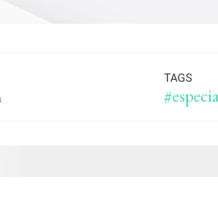
TAGS
#especia