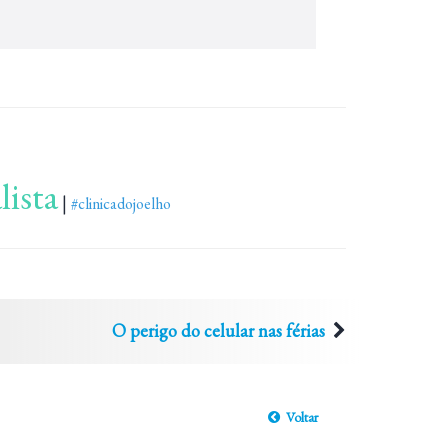
lista
|
#clinicadojoelho
O perigo do celular nas férias
Voltar