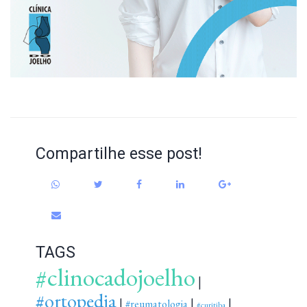
Compartilhe esse post!
TAGS
#clinocadojoelho
|
#ortopedia
|
|
|
#reumatologia
#curitiba