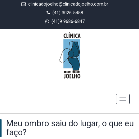
clinicadojoelho@clinicadojoelho.com.br
(41) 3026-5458
(41)9 9686-6847
Toggle
navigat
Meu ombro saiu do lugar, o que eu
faço?