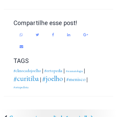
Compartilhe esse post!
TAGS
|
|
|
#clinocadojoelho
#ortopedia
#reumatologia
#curitiba
#joelho
#menisco
|
|
|
#ortopedista