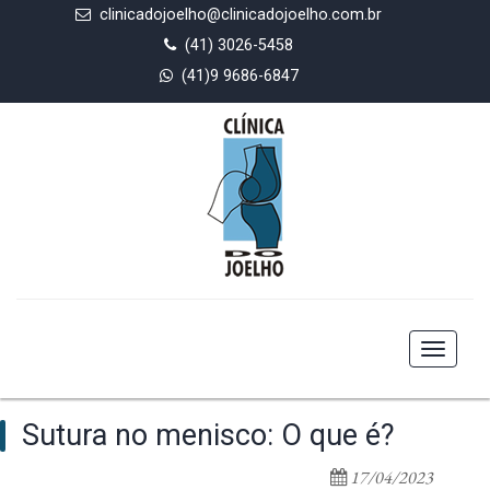
clinicadojoelho@clinicadojoelho.com.br
(41) 3026-5458
(41)9 9686-6847
Toggle
navigat
Sutura no menisco: O que é?
17/04/2023