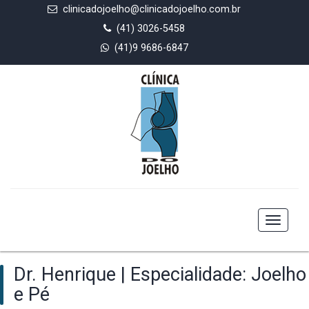
clinicadojoelho@clinicadojoelho.com.br
(41) 3026-5458
(41)9 9686-6847
Toggle
navigat
Dr. Henrique | Especialidade: Joelho
e Pé