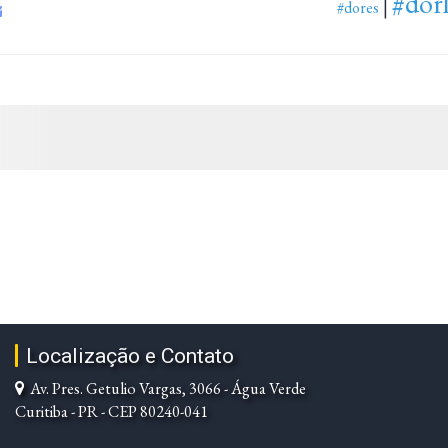
#dorl
|
#dores
Localização e Contato
Av. Pres. Getulio Vargas, 3066 - Água Verde
Curitiba - PR - CEP 80240-041