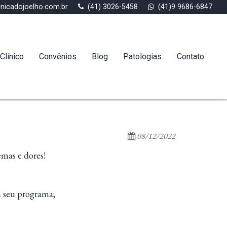
inicadojoelho.com.br
(41) 3026-5458
(41)9 9686-6847
Clínico
Convênios
Blog
Patologias
Contato
08/12/2022
emas e dores!
m seu programa;