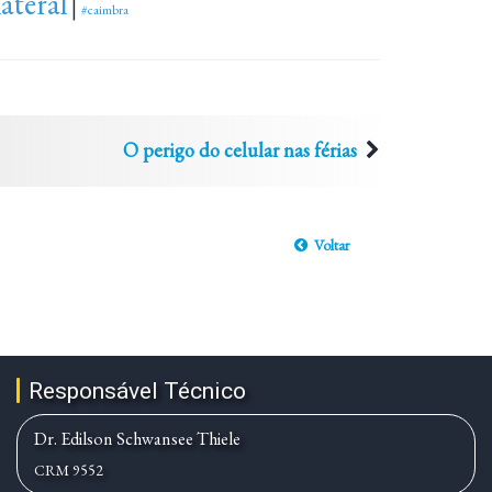
ateral
|
#caimbra
O perigo do celular nas férias
Voltar
Responsável Técnico
Dr. Edilson Schwansee Thiele
CRM 9552