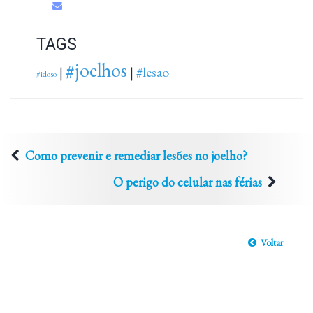
TAGS
#joelhos
#lesao
|
|
#idoso
Como prevenir e remediar lesões no joelho?
O perigo do celular nas férias
Voltar