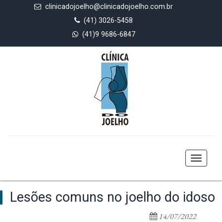
clinicadojoelho@clinicadojoelho.com.br
(41) 3026-5458
(41)9 9686-6847
Toggle
navigat
Lesões comuns no joelho do idoso
14/07/2022