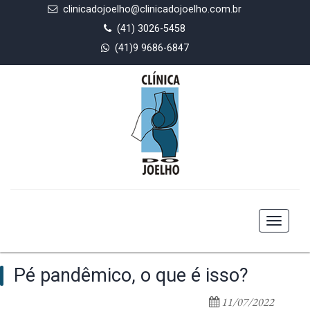
clinicadojoelho@clinicadojoelho.com.br
(41) 3026-5458
(41)9 9686-6847
Toggle
navigat
Pé pandêmico, o que é isso?
11/07/2022