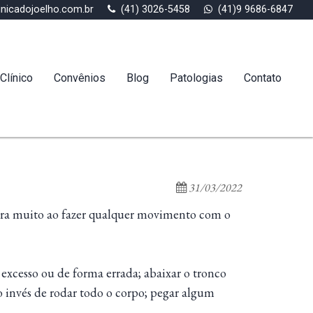
inicadojoelho.com.br
(41) 3026-5458
(41)9 9686-6847
Clínico
Convênios
Blog
Patologias
Contato
31/03/2022
piora muito ao fazer qualquer movimento com o
xcesso ou de forma errada; abaixar o tronco
o invés de rodar todo o corpo; pegar algum