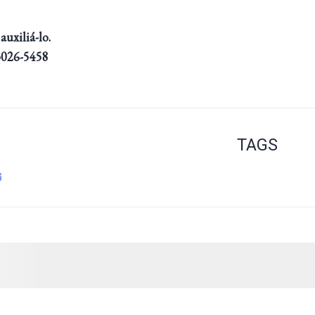
uxiliá-lo.
 3026-5458
TAGS