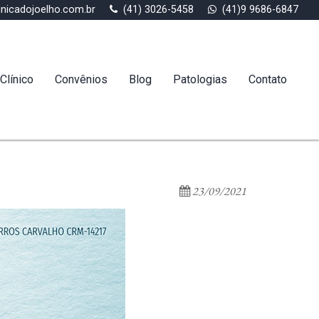
inicadojoelho.com.br
(41) 3026-5458
(41)9 9686-6847
Clínico
Convênios
Blog
Patologias
Contato
23/09/2021