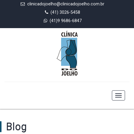
clinicadojoelho@clinicadojoelho.com.br
(41) 3026-5458
(41)9 9686-6847
Toggle
navigat
Blog