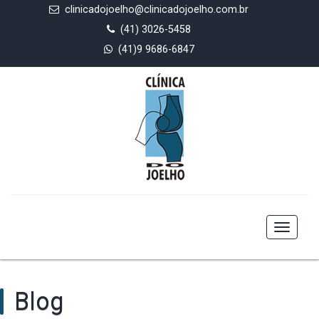
clinicadojoelho@clinicadojoelho.com.br
(41) 3026-5458
(41)9 9686-6847
Toggle
navigat
Blog