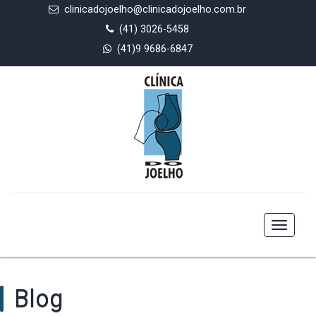
clinicadojoelho@clinicadojoelho.com.br
(41) 3026-5458
(41)9 9686-6847
Toggle
navigat
Blog