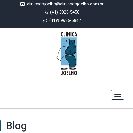
clinicadojoelho@clinicadojoelho.com.br
(41) 3026-5458
(41)9 9686-6847
Toggle
navigat
Blog